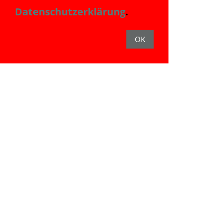
Datenschutzerklärung
.
der durchschnittliche Deutsche
im Allgemeinen? 81 Jahre
OK
Das zieht sich durch die
Statistiken der ganzen Welt.
Das Coronavirus hält sich an die
allgemeine Sterbestatistik. Was
soll man da noch sagen? Aber
sagen wir einfach mal auch
dieser Hinweis ist Zufall. Tot
bleibt tot, egal wann und wie
dies mit der Sterbetabelle
korreliert.
Allerdings hat jetzt selbst das