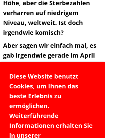
Höhe, aber die Sterbezahlen
verharren auf niedrigem
Niveau, weltweit. Ist doch
irgendwie komisch?
Aber sagen wir einfach mal, es
gab irgendwie gerade im April
letzten Jahres schon mehr Tote
als sonst. Das Coronavirus ist
Diese Website benutzt
halt doch gefährlich. Aber
Cookies, um Ihnen das
warum ist dann die folgende
beste Erlebnis zu
statistische Zahl ein Faktum?
ermöglichen.
Weiterführende
Der durchschnittliche
Informationen erhalten Sie
Coronatote ist in Deutschland
in unserer
z.B. 82 Jahre alt. Wie alt wird